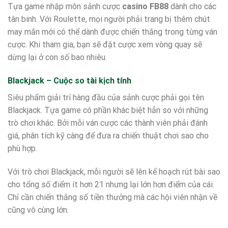
Tựa game nhập môn sảnh cược
casino FB88
dành cho các
tân binh. Với Roulette, mọi người phải trang bị thêm chút
may mắn mới có thể dành được chiến thắng trong từng ván
cược. Khi tham gia, bạn sẽ đặt cược xem vòng quay sẽ
dừng lại ở con số bao nhiêu.
Blackjack – Cuộc so tài kịch tính
Siêu phẩm giải trí hàng đầu của sảnh cược phải gọi tên
Blackjack. Tựa game có phần khác biệt hẳn so với những
trò chơi khác. Bởi mỗi ván cược các thành viên phải đánh
giá, phân tích kỹ càng để đưa ra chiến thuật chơi sao cho
phù hợp.
Với trò chơi Blackjack, mỗi người sẽ lên kế hoạch rút bài sao
cho tổng số điểm ít hơn 21 nhưng lại lớn hơn điểm của cái.
Chỉ cần chiến thắng số tiền thưởng mà các hội viên nhận về
cũng vô cùng lớn.