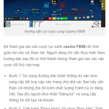
Hướng dẫn cá cược cùng Casino FB88
Để tham gia các ván cược tại sảnh
casino FB88
rất đơn
giản chỉ cần vài thao tác. Người dùng chỉ cần thực hiện theo
hướng dân sau đã có thể nhanh chóng tham gia vào các ván
cược để thử vận may.
Bước 1: Sử dụng đường link chính thống do sân chơi
cung cấp để truy cập vào trang chủ nhà cái. Bạn hãy cẩn
thận với những địa chỉ kém chất lượng tránh rủi ro đáng
tiếc. Sau đó, người chơi nhấn “Đăng ký” và cung cấp
thông tin để tạo tài khoản.
Bước 2: Tiến hành “Đăng nhập” rồi chọn “Nạp tiền”. Trên