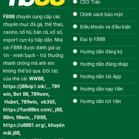
CEO Trân
Chính sách bảo mật
FB88
chuyên cung cấp các
chuyên mục đá gà, thể thao,
Điều khoản và điều kiện
casino, nổ hũ, bắn cá, xổ số,
Đại lý FB88
esport cực kỳ hấp dẫn. Nhà
cái FB88 được đánh giá uy
Hướng dẫn đăng ký
tín - minh bạch - trả thưởng
nhanh chóng mà anh em
Hướng dẫn đăng nhập
không thể bỏ qua. Đối tác
Hướng dẫn tải App
của nhà cái:
WW88,
https://j88vip1.ink/,
,
789
Hướng dẫn nạp tiền
win
,
Bet 88
,
789wim
,
Hướng dẫn rút tiền
Hubet
,
789win
,
ok365
,
https://fun88bn.com/, j88,
88vv
,
98win
, , FB88,
https://u8881.org/
, khuyến
mãi j88,