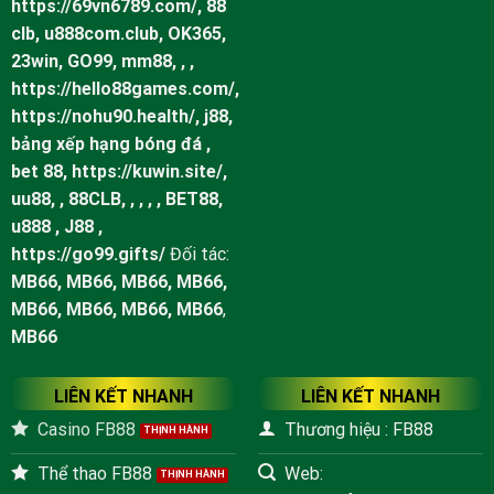
https://69vn6789.com/,
88
clb
,
u888com.club
,
OK365
,
23win,
GO99
, mm88, , ,
https://hello88games.com/,
https://nohu90.health/
, j88,
bảng xếp hạng bóng đá
,
bet 88
,
https://kuwin.site/
,
uu88
, , 88CLB, , , , ,
BET88
,
u888
, J88 ,
https://go99.gifts/
Đối tác:
MB66
,
MB66
,
MB66
,
MB66
,
MB66
,
MB66
,
MB66
,
MB66
,
MB66
LIÊN KẾT NHANH
LIÊN KẾT NHANH
Casino FB88
Thương hiệu : FB88
Thể thao FB88
Web: