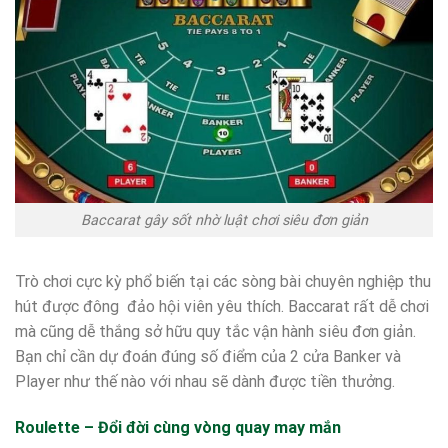
Baccarat gây sốt nhờ luật chơi siêu đơn giản
Trò chơi cực kỳ phổ biến tại các sòng bài chuyên nghiệp thu
hút được đông đảo hội viên yêu thích. Baccarat rất dễ chơi
mà cũng dễ thắng sở hữu quy tắc vận hành siêu đơn giản.
Bạn chỉ cần dự đoán đúng số điểm của 2 cửa Banker và
Player như thế nào với nhau sẽ dành được tiền thưởng.
Roulette – Đổi đời cùng vòng quay may mắn