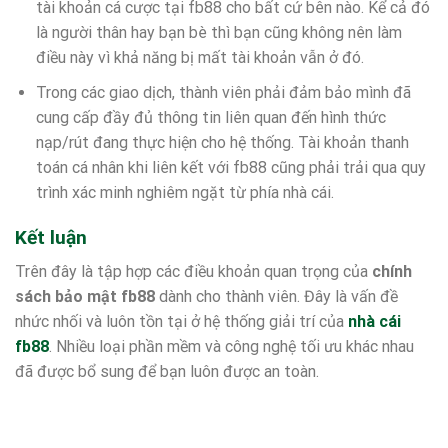
tài khoản cá cược tại fb88 cho bất cứ bên nào. Kể cả đó
là người thân hay bạn bè thì bạn cũng không nên làm
điều này vì khả năng bị mất tài khoản vẫn ở đó.
Trong các giao dịch, thành viên phải đảm bảo mình đã
cung cấp đầy đủ thông tin liên quan đến hình thức
nạp/rút đang thực hiện cho hệ thống. Tài khoản thanh
toán cá nhân khi liên kết với fb88 cũng phải trải qua quy
trình xác minh nghiêm ngặt từ phía nhà cái.
Kết luận
Trên đây là tập hợp các điều khoản quan trọng của
chính
sách bảo mật fb88
dành cho thành viên. Đây là vấn đề
nhức nhối và luôn tồn tại ở hệ thống giải trí của
nhà cái
fb88
. Nhiều loại phần mềm và công nghệ tối ưu khác nhau
đã được bổ sung để bạn luôn được an toàn.