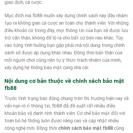
giao dịch, cá cược.
Mục đích mà fb88 muốn xây dựng chính sách này đều nhằm
tạo ra không gian cá cược an toàn cho thành viên. Với những
điều khoản có trong đây, mọi thông tin của bạn sẽ được lưu
trữ cẩn thận, không để lộ ra cho bất cứ bên nào khác. Tùy
vào từng tình huống bạn gặp phải mà nội dung trong chính
sách sẽ được áp dụng khác nhau. Đồng thời bản thân của
mỗi người chơi cũng nên tự ý thức trách nhiệm của mình,
xây dựng hệ thống bảo mật cùng nhà cái.
Nội dung cơ bản thuộc về chính sách bảo mật
fb88
Trước tình trạng báo động chung trên thị trường hiện nay về
vấn nạn rò rỉ thông tin, fb88 đã đề xuất rất nhiều điều
khoản bảo vệ danh tính thành viên. Cơ chế bảo mật đối với
toàn bộ hệ thống luôn được nâng cao và cập nhật nhiều
công nghệ mới. Đồng thời
chính sách bảo mật fb88
cũng