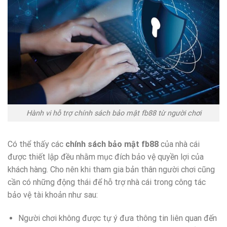
Hành vi hỗ trợ chính sách bảo mật fb88 từ người chơi
Có thể thấy các
chính sách bảo mật fb88
của nhà cái
được thiết lập đều nhằm mục đích bảo vệ quyền lợi của
khách hàng. Cho nên khi tham gia bản thân người chơi cũng
cần có những động thái để hỗ trợ nhà cái trong công tác
bảo vệ tài khoản như sau:
Người chơi không được tự ý đưa thông tin liên quan đến