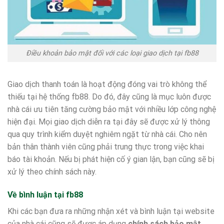
Điều khoản bảo mật đối với các loại giao dịch tại fb88
Giao dịch thanh toán là hoạt động đóng vai trò không thể
thiếu tại hệ thống fb88. Do đó, đây cũng là mục luôn được
nhà cái ưu tiên tăng cường bảo mật với nhiều lớp công nghệ
hiện đại. Mọi giao dịch diễn ra tại đây sẽ được xử lý thông
qua quy trình kiểm duyệt nghiêm ngặt từ nhà cái. Cho nên
bản thân thành viên cũng phải trung thực trong việc khai
báo tài khoản. Nếu bị phát hiện cố ý gian lận, bạn cũng sẽ bị
xử lý theo chính sách này.
Về bình luận tại fb88
Khi các bạn đưa ra những nhận xét và bình luận tại website
của nhà cái cũng sẽ được áp dụng
chính sách bảo mật