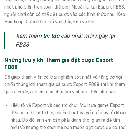
nhất phổ biến trên toàn thế giới. Ngoài ra, tại Esport FB88,
người chơi còn có thể đặt cược vào các hình thức như: Kèo
Handicap, Cược tổng số ván đấu, kèo vũ khí…
Xem thêm
tin tức
cập nhật mỗi ngày tại
FB88
Những lưu ý khi tham gia đặt cược Esport
FB88
Để giúp thành viên có trải nghiệm tốt nhất và tăng cơ hội
chiến thắng khi tham gia cá cược Esport FB88 thì khi tham
gia cá cược, anh em cần phải lưu ý những điều như sau:
Hiểu rõ về Esport và các trò chơi: Mỗi tựa game Esport
đều có một luật chơi, chiến thuật và yếu tố may rủi khác
nhau. Do đó, anh em cần phải dành thời gian ra để tìm
hiểu về những trò chơi mà bạn muốn đặt cược để có thể