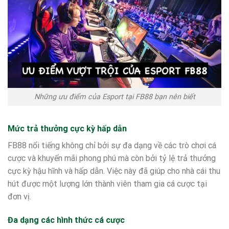
Những ưu điểm của Esport tại FB88 bạn nên biết
Mức trả thưởng cực kỳ hấp dẫn
FB88 nổi tiếng không chỉ bởi sự đa dạng về các trò chơi cá
cược và khuyến mãi phong phú mà còn bởi tỷ lệ trả thưởng
cực kỳ hậu hĩnh và hấp dẫn. Việc này đã giúp cho nhà cái thu
hút được một lượng lớn thành viên tham gia cá cược tại
đơn vị.
Đa dạng các hình thức cá cược