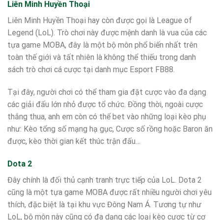
Liên Minh Huyền Thoại
Liên Minh Huyền Thoại hay còn được gọi là League of
Legend (LoL). Trò chơi này được mệnh danh là vua của các
tựa game MOBA, đây là một bộ môn phổ biến nhất trên
toàn thế giới và tất nhiên là không thể thiếu trong danh
sách trò chơi cá cược tại danh mục Esport FB88.
Tại đây, người chơi có thể tham gia đặt cược vào đa dạng
các giải đấu lớn nhỏ được tổ chức. Đồng thời, ngoài cược
thắng thua, anh em còn có thể bet vào những loại kèo phụ
như: Kèo tổng số mạng hạ gục, Cược số rồng hoặc Baron ăn
được, kèo thời gian kết thúc trận đấu…
Dota 2
Đây chính là đối thủ cạnh tranh trực tiếp của LoL. Dota 2
cũng là một tựa game MOBA được rất nhiều người chơi yêu
thích, đặc biệt là tại khu vực Đông Nam Á. Tương tự như
LoL, bộ môn này cũng có đa dạng các loại kèo cược từ cơ