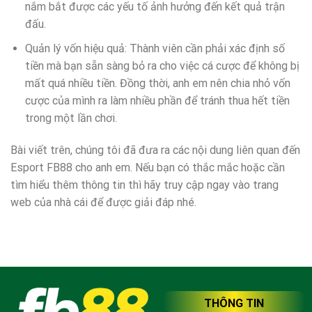
nắm bắt được các yếu tố ảnh hưởng đến kết quả trận
đấu.
Quản lý vốn hiệu quả: Thành viên cần phải xác định số
tiền mà bạn sẵn sàng bỏ ra cho việc cá cược để không bị
mất quá nhiều tiền. Đồng thời, anh em nên chia nhỏ vốn
cược của mình ra làm nhiều phần để tránh thua hết tiền
trong một lần chơi.
Bài viết trên, chúng tôi đã đưa ra các nội dung liên quan đến
Esport FB88 cho anh em. Nếu bạn có thắc mắc hoặc cần
tìm hiểu thêm thông tin thì hãy truy cập ngay vào trang
web của nhà cái để được giải đáp nhé.
THÔNG TIN