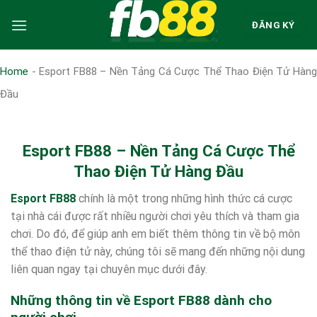
Chuyển
đến
ĐĂNG KÝ
nội
dung
Home
-
Esport FB88 – Nền Tảng Cá Cược Thể Thao Điện Tử Hàn
Đầu
Esport FB88 – Nền Tảng Cá Cược Thể
Thao Điện Tử Hàng Đầu
Esport FB88
chính là một trong những hình thức cá cược
tại nhà cái được rất nhiều người chơi yêu thích và tham gia
chơi. Do đó, để giúp anh em biết thêm thông tin về bộ môn
thể thao điện tử này, chúng tôi sẽ mang đến những nội dung
liên quan ngay tại chuyên mục dưới đây.
Những thông tin về Esport FB88 dành cho