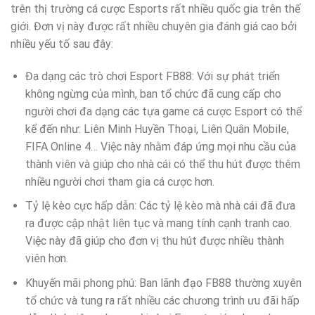
trên thị trường cá cược Esports rất nhiều quốc gia trên thế
giới. Đơn vị này được rất nhiều chuyên gia đánh giá cao bởi
nhiều yếu tố sau đây:
Đa dạng các trò chơi Esport FB88: Với sự phát triển
không ngừng của mình, ban tổ chức đã cung cấp cho
người chơi đa dạng các tựa game cá cược Esport có thể
kể đến như: Liên Minh Huyền Thoại, Liên Quân Mobile,
FIFA Online 4… Việc này nhằm đáp ứng mọi nhu cầu của
thành viên và giúp cho nhà cái có thể thu hút được thêm
nhiều người chơi tham gia cá cược hơn.
Tỷ lệ kèo cực hấp dẫn: Các tỷ lệ kèo mà nhà cái đã đưa
ra được cập nhật liên tục và mang tính cạnh tranh cao.
Việc này đã giúp cho đơn vị thu hút được nhiều thành
viên hơn.
Khuyến mãi phong phú: Ban lãnh đạo FB88 thường xuyên
tổ chức và tung ra rất nhiều các chương trình ưu đãi hấp