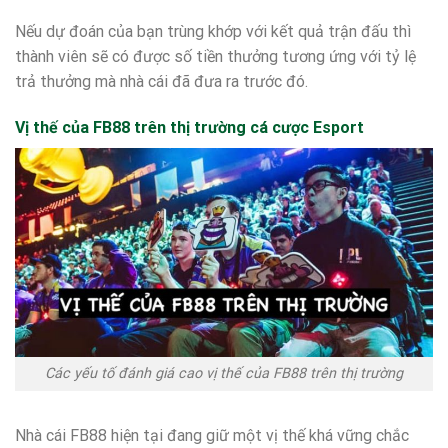
Nếu dự đoán của bạn trùng khớp với kết quả trận đấu thì
thành viên sẽ có được số tiền thưởng tương ứng với tỷ lệ
trả thưởng mà nhà cái đã đưa ra trước đó.
Vị thế của FB88 trên thị trường cá cược Esport
Các yếu tố đánh giá cao vị thế của FB88 trên thị trường
Nhà cái FB88 hiện tại đang giữ một vị thế khá vững chắc