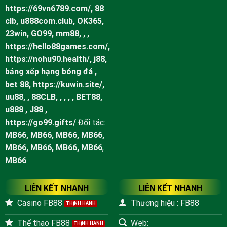
https://69vn6789.com/,
88
clb
,
u888com.club
,
OK365
,
23win,
GO99
, mm88, , ,
https://hello88games.com/,
https://nohu90.health/
, j88,
bảng xếp hạng bóng đá
,
bet 88
,
https://kuwin.site/
,
uu88
, , 88CLB, , , , ,
BET88
,
u888
, J88 ,
https://go99.gifts/
Đối tác:
MB66
,
MB66
,
MB66
,
MB66
,
MB66
,
MB66
,
MB66
,
MB66
,
MB66
LIÊN KẾT NHANH
LIÊN KẾT NHANH
Casino FB88
Thương hiệu : FB88
Thể thao FB88
Web: