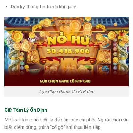
Đọc kỹ thông tin trước khi quay.
Lựa Chọn Game Có RTP Cao
Giữ Tâm Lý Ổn Định
Một sai lầm phổ biến là để cảm xúc chi phối. Người chơi cần
biết điểm dừng, tránh “cố gỡ” khi thua liên tiếp.