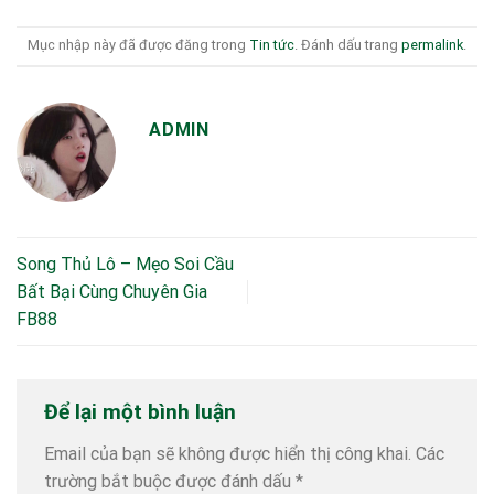
Mục nhập này đã được đăng trong
Tin tức
. Đánh dấu trang
permalink
.
ADMIN
Song Thủ Lô – Mẹo Soi Cầu
Bất Bại Cùng Chuyên Gia
FB88
Để lại một bình luận
Email của bạn sẽ không được hiển thị công khai.
Các
trường bắt buộc được đánh dấu
*