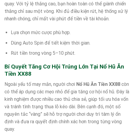
quay. Với tỷ lệ thắng cao, bạn hoàn toàn có thể giành chiến
thắng chỉ sau một vòng. Khi đủ điều kiện rút, hệ thống xử lý
nhanh chóng, chỉ mất vài phút để tiền về tài khoản.
Lựa chọn mức cược phù hợp.
Dùng Auto Spin để tiết kiệm thời gian.
Rút tiền trong vòng 5–10 phút.
Bí Quyết Tăng Cơ Hội Trúng Lớn Tại Nổ Hũ Ăn
Tiền XX88
Ngoài yếu tố may mắn, người chơi
Nổ Hũ Ăn Tiền XX88
còn
có thể áp dụng các mẹo nhỏ để gia tăng cơ hội nổ hũ. Đây là
kinh nghiệm được nhiều cao thủ chia sẻ, giúp tối ưu hóa vốn
và tránh tình trạng thua lỗ kéo dài. Bên cạnh đó, một số
nguyên tắc “vàng” sẽ hỗ trợ người chơi duy trì tâm lý ổn
định và đưa ra quyết định chính xác hơn trong từng vòng
quay.