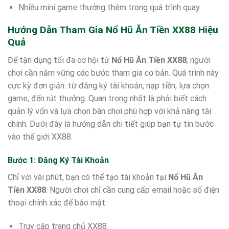
Nhiều mini game thưởng thêm trong quá trình quay.
Hướng Dẫn Tham Gia Nổ Hũ Ăn Tiền XX88 Hiệu
Quả
Để tận dụng tối đa cơ hội từ
Nổ Hũ Ăn Tiền XX88
, người
chơi cần nắm vững các bước tham gia cơ bản. Quá trình này
cực kỳ đơn giản: từ đăng ký tài khoản, nạp tiền, lựa chọn
game, đến rút thưởng. Quan trọng nhất là phải biết cách
quản lý vốn và lựa chọn bàn chơi phù hợp với khả năng tài
chính. Dưới đây là hướng dẫn chi tiết giúp bạn tự tin bước
vào thế giới XX88.
Bước 1: Đăng Ký Tài Khoản
Chỉ với vài phút, bạn có thể tạo tài khoản tại
Nổ Hũ Ăn
Tiền XX88
. Người chơi chỉ cần cung cấp email hoặc số điện
thoại chính xác để bảo mật.
Truy cập trang chủ XX88.