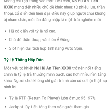
Không chỉ tập trung vào một kiểu chơi,
Nổ Hũ Ăn Tiền
XX88
mang đến nhiều chủ đề khác nhau: từ phiêu lưu, thần
thoại, cổ điển đến hiện đại. Điều này giúp người chơi không
bị nhàm chán, mỗi lần đăng nhập là một trải nghiệm mới.
Hũ cổ điển với tỷ lệ nổ cao.
Chủ đề thần thoại, văn hóa Á Đông.
Slot hiện đại tích hợp tính năng Auto Spin.
Tỷ Lệ Thắng Hấp Dẫn
Một yếu tố khiến
Nổ Hũ Ăn Tiền XX88
trở nên nổi tiếng
chính là tỷ lệ trả thưởng minh bạch, cao hơn nhiều nền tảng
khác. Người chơi không chỉ giải trí mà còn có cơ hội thật sự
sinh lời.
Tỷ lệ RTP (Return To Player) luôn ở mức 95–97%.
Jackpot lũy tiến tăng theo số người tham gia.