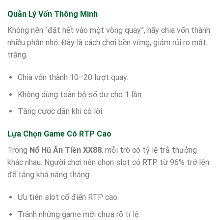
Quản Lý Vốn Thông Minh
Không nên “đặt hết vào một vòng quay”, hãy chia vốn thành
nhiều phần nhỏ. Đây là cách chơi bền vững, giảm rủi ro mất
trắng.
Chia vốn thành 10–20 lượt quay.
Không dùng toàn bộ số dư cho 1 lần.
Tăng cược dần khi có lời.
Lựa Chọn Game Có RTP Cao
Trong
Nổ Hũ Ăn Tiền XX88
, mỗi trò có tỷ lệ trả thưởng
khác nhau. Người chơi nên chọn slot có RTP từ 96% trở lên
để tăng khả năng thắng.
Ưu tiên slot cổ điển RTP cao.
Tránh những game mới chưa rõ tỉ lệ.